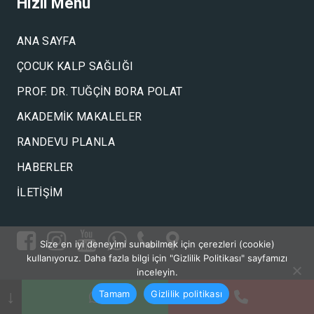
Hızlı Menü
ANA SAYFA
ÇOCUK KALP SAĞLIĞI
PROF. DR. TUĞÇIN BORA POLAT
AKADEMIK MAKALELER
RANDEVU PLANLA
HABERLER
İLETIŞIM
Size en iyi deneyimi sunabilmek için çerezleri (cookie)
kullanıyoruz. Daha fazla bilgi için "Gizlilik Politikası" sayfamızı
inceleyin.
↓
Tamam
Gizlilik politikası
2021 ©
Prof. Dr. Tuğçin Bora Polat
●
Gizlilik