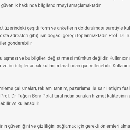
ve güvenlik hakkında bilgilendirmeyi amaçlamaktadır.
t üzerindeki çeşitli form ve anketlerin doldurulması suretiyle kullan
posta adresleri gibi) işin doğası gereği toplanmaktadır. Prof. Dr. 
iler gönderebilir.
ne ulaşması ve bu bilgileri değiştirmesi mümkün değildir. Kullanıcının
r ve bu bilgiler ancak kullanıcı tarafından güncellenebilir. Kullanıcın
çümleme çalışmaları, reklam, tanıtım, pazarlama ile sair iletişim fa
i Prof. Dr. Tuğçin Bora Polat tarafından sunulan hizmet kalitesinin ar
bilir ve kullanabilir.
erinin güvenliğini ve gizliliğini sağlamak için gerekli önlemleri alm