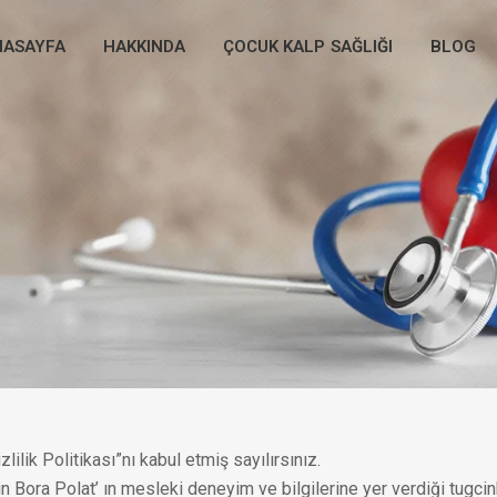
NASAYFA
HAKKINDA
ÇOCUK KALP SAĞLIĞI
BLOG
lilik Politikası”nı kabul etmiş sayılırsınız.
ğçin Bora Polat’ ın mesleki deneyim ve bilgilerine yer verdiği tugc