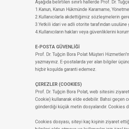
Aşağıda belirtilen sınırlı hallerde Prof. Dr. Tuğçi
1.Kanun, Kanun Hükmünde Kararname, Yönetmelik v.
2.Kullanıcılarla akdettiğimiz sözleşmelerin ger
3.Yetkili idari ve adli otorite tarafından usulün
4.Kullanıcıların hakları veya güvenliklerini koru
E-POSTA GÜVENLİĞİ
Prof. Dr. Tuğçin Bora Polat Müşteri Hizmetleri’ne
yazmayınız. E-postalarda yer alan bilgiler üçüncü
hiçbir koşulda garanti edemez.
ÇEREZLER (COOKIES)
Prof. Dr. Tuğçin Bora Polat, web sitesini ziyaret
Cookie) kullanarak elde edebilir. Bahsi geçen co
gönderdiği küçük metin dosyalarıdır. Cookies dos
Cookies dosyası, siteyi kaç kişinin ziyaret ettiğ