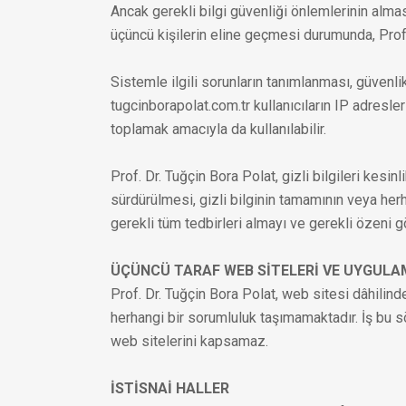
Ancak gerekli bilgi güvenliği önlemlerinin alma
üçüncü kişilerin eline geçmesi durumunda, Prof.
Sistemle ilgili sorunların tanımlanması, güvenli
tugcinborapolat.com.tr kullanıcıların IP adresle
toplamak amacıyla da kullanılabilir.
Prof. Dr. Tuğçin Bora Polat, gizli bilgileri kes
sürdürülmesi, gizli bilginin tamamının veya her
gerekli tüm tedbirleri almayı ve gerekli özeni 
ÜÇÜNCÜ TARAF WEB SİTELERİ VE UYGUL
Prof. Dr. Tuğçin Bora Polat, web sitesi dâhilinde 
herhangi bir sorumluluk taşımamaktadır. İş bu s
web sitelerini kapsamaz.
İSTİSNAİ HALLER