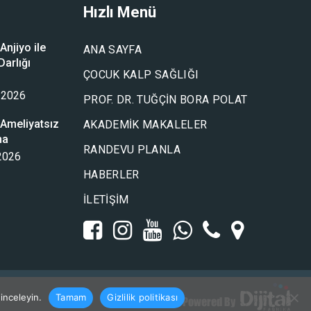
Hızlı Menü
njiyo ile
ANA SAYFA
arlığı
ÇOCUK KALP SAĞLIĞI
u
 2026
PROF. DR. TUĞÇIN BORA POLAT
Ameliyatsız
AKADEMIK MAKALELER
ma
RANDEVU PLANLA
 2026
HABERLER
İLETIŞIM
 inceleyin.
Tamam
Gizlilik politikası