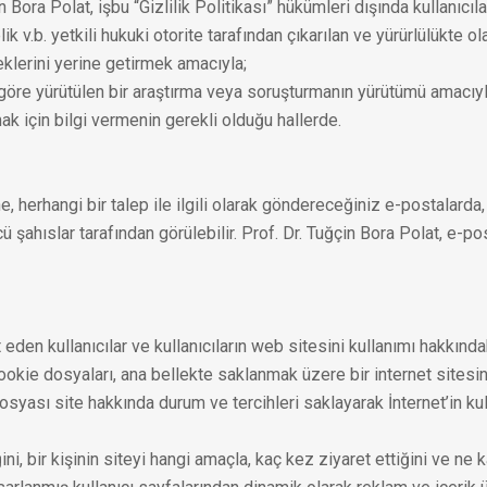
n Bora Polat, işbu “Gizlilik Politikası” hükümleri dışında kullanıcılar
b. yetkili hukuki otorite tarafından çıkarılan ve yürürlülükte olan
eklerini yerine getirmek amacıyla;
e göre yürütülen bir araştırma veya soruşturmanın yürütümü amacıyla k
mak için bilgi vermenin gerekli olduğu hallerde.
, herhangi bir talep ile ilgili olarak göndereceğiniz e-postalarda, 
 şahıslar tarafından görülebilir. Prof. Dr. Tuğçin Bora Polat, e-pos
 eden kullanıcılar ve kullanıcıların web sitesini kullanımı hakkındak
okie dosyaları, ana bellekte saklanmak üzere bir internet sitesini
yası site hakkında durum ve tercihleri saklayarak İnternet’in kulla
ini, bir kişinin siteyi hangi amaçla, kaç kez ziyaret ettiğini ve ne 