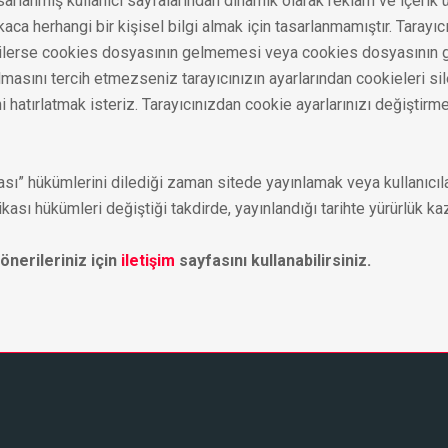
tasarlanmış kullanıcı sayfalarından dinamik olarak reklam ve içerik
ca herhangi bir kişisel bilgi almak için tasarlanmamıştır. Tarayı
 dilerse cookies dosyasının gelmemesi veya cookies dosyasının g
ılmasını tercih etmezseniz tarayıcınızın ayarlarından cookieleri si
ni hatırlatmak isteriz. Tarayıcınızdan cookie ayarlarınızı değiştir
itikası” hükümlerini dilediği zaman sitede yayınlamak veya kullanı
tikası hükümleri değiştiği takdirde, yayınlandığı tarihte yürürlük kaz
e önerileriniz için
iletişim
sayfasını kullanabilirsiniz.