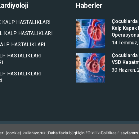
ardiyoloji
Haberler
Çocuklarda A
E KALP HASTALIKLARI
Kalp Kapak D
 KALP HASTALIKLARI
Operasyon
14 Temmuz,
KALP HASTALIKLARI
Çocuklarda 
LP HASTALIKLARI
VSD Kapat
RI
30 Haziran,
LP HASTALIKLARI
I
Site içeriği sadece bilgilendirme amaçlıdır.
 (cookie) kullanıyoruz. Daha fazla bilgi için "Gizlilik Politikası" sayfamızı