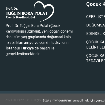
Çocuk K
GEBELIKT
DOĞUMSAL
Prof. Dr. Tuğçin Bora Polat (
Çocuk
Kardiyolojisi Uzmanı
), yeni doğan dönemi
EDINSEL 
dahil tüm yaş gruplarında doğumsal kalp
ÇOCUK KA
hastalıkları anjiyo ve cerrahi tedavilerini
BELIRTILE
İstanbul Türkiye’de
başarı ile
gerçekleştirmektedir.
ÇOCUK KA
TEDAVILER
2021 ©
Prof. Dr. Tuğçin Bora Polat
●
Gizlilik
Size en iyi deneyimi sunabilmek için çerezleri