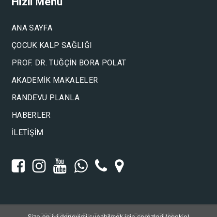
Hızlı Menü
ANA SAYFA
ÇOCUK KALP SAĞLIĞI
PROF. DR. TUĞÇIN BORA POLAT
AKADEMIK MAKALELER
RANDEVU PLANLA
HABERLER
İLETIŞIM
2021 ©
Prof. Dr. Tuğçin Bora Polat
●
Gizlilik
Size en iyi deneyimi sunabilmek için çerezleri (cookie)