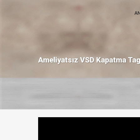
A
Ameliyatsız VSD Kapatma Ta