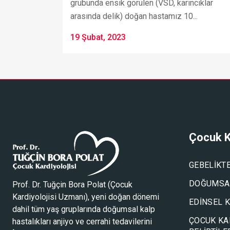
grubunda ensık görülen (VSD, karıncıklar
arasında delik) doğan hastamız 10...
19 Şubat, 2023
Çocuk K
GEBELIKT
DOĞUMSAL
Prof. Dr. Tuğçin Bora Polat (
Çocuk
Kardiyolojisi Uzmanı
), yeni doğan dönemi
EDINSEL 
dahil tüm yaş gruplarında doğumsal kalp
ÇOCUK KA
hastalıkları anjiyo ve cerrahi tedavilerini