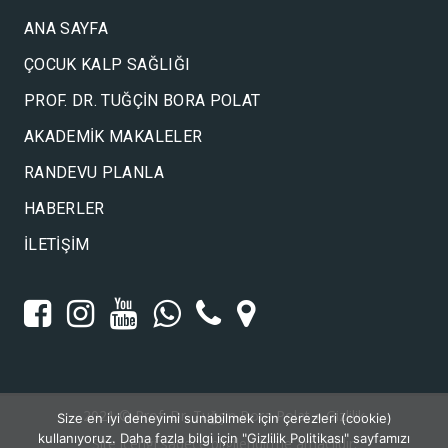
ANA SAYFA
ÇOCUK KALP SAĞLIĞI
PROF. DR. TUĞÇIN BORA POLAT
AKADEMIK MAKALELER
RANDEVU PLANLA
HABERLER
İLETIŞIM
2021 ©
Prof. Dr. Tuğçin Bora Polat
●
Gizlilik
Size en iyi deneyimi sunabilmek için çerezleri (cookie)
kullanıyoruz. Daha fazla bilgi için "Gizlilik Politikası" sayfamızı
Site içeriği sadece bilgilendirme amaçlıdır.