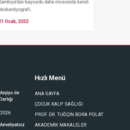
Gambiya'dan başvurdu daha öncesinde kendi
ekokardiyografi...
21 Ocak, 2022
Hızlı Menü
njiyo ile
ANA SAYFA
arlığı
ÇOCUK KALP SAĞLIĞI
u
 2026
PROF. DR. TUĞÇIN BORA POLAT
Ameliyatsız
AKADEMIK MAKALELER