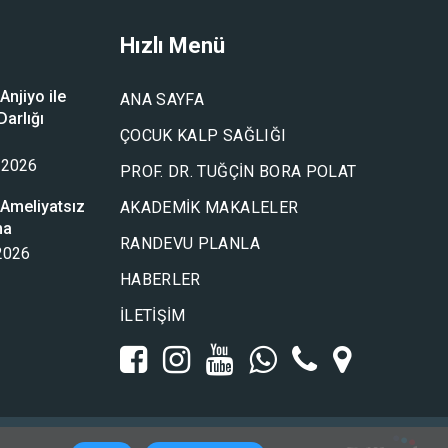
Hızlı Menü
njiyo ile
ANA SAYFA
arlığı
ÇOCUK KALP SAĞLIĞI
u
 2026
PROF. DR. TUĞÇIN BORA POLAT
Ameliyatsız
AKADEMIK MAKALELER
ma
RANDEVU PLANLA
 2026
HABERLER
İLETIŞIM