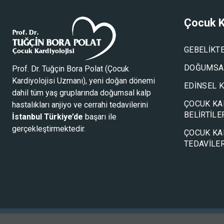
Çocuk K
GEBELIKT
DOĞUMSAL
Prof. Dr. Tuğçin Bora Polat (
Çocuk
Kardiyolojisi Uzmanı
), yeni doğan dönemi
EDINSEL 
dahil tüm yaş gruplarında doğumsal kalp
ÇOCUK KA
hastalıkları anjiyo ve cerrahi tedavilerini
BELIRTILE
İstanbul Türkiye’de
başarı ile
gerçekleştirmektedir.
ÇOCUK KA
TEDAVILER