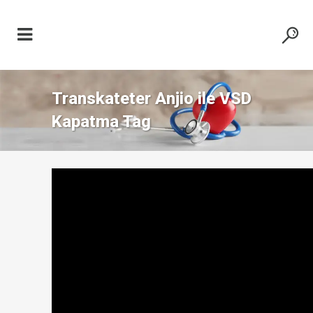
Transkateter Anjio ile VSD
Kapatma Tag