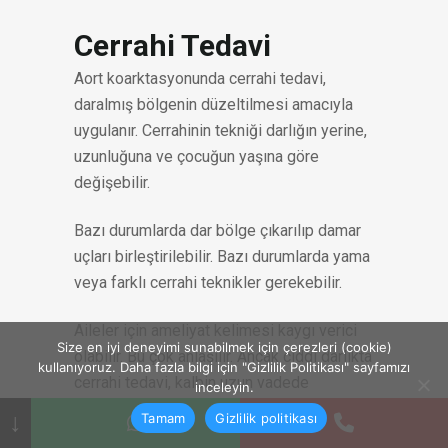
Cerrahi Tedavi
Aort koarktasyonunda cerrahi tedavi,
daralmış bölgenin düzeltilmesi amacıyla
uygulanır. Cerrahinin tekniği darlığın yerine,
uzunluğuna ve çocuğun yaşına göre
değişebilir.
Bazı durumlarda dar bölge çıkarılıp damar
uçları birleştirilebilir. Bazı durumlarda yama
veya farklı cerrahi teknikler gerekebilir.
Aileler için ameliyat kelimesi kaygı verici
Size en iyi deneyimi sunabilmek için çerezleri (cookie)
olabilir. Bu çok anlaşılır. Ancak ciddi darlıkta
kullanıyoruz. Daha fazla bilgi için "Gizlilik Politikası" sayfamızı
cerrahi tedavi, kalbin uzun vadede
inceleyin.
korunması ve dolaşımın düzeltilmesi
↓
Tamam
Gizlilik politikası
açısından önemli bir seçenektir.