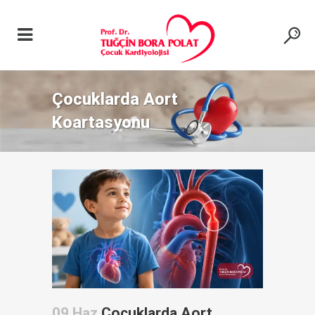
Çocuklarda Aort
Koartasyonu
09 Haz
Çocuklarda Aort