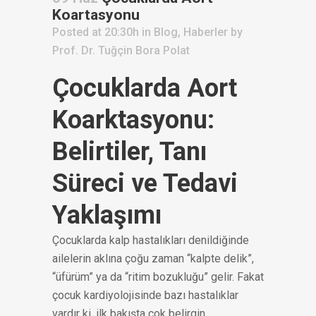
Koartasyonu
Posted at 20:30h
in
Blog
,
Haberler
by
Prof. Dr. Tuğçin Bora Polat
Çocuklarda Aort
Koarktasyonu:
Belirtiler, Tanı
Süreci ve Tedavi
Yaklaşımı
Çocuklarda kalp hastalıkları denildiğinde
ailelerin aklına çoğu zaman “kalpte delik”,
“üfürüm” ya da “ritim bozukluğu” gelir. Fakat
çocuk kardiyolojisinde bazı hastalıklar
vardır ki, ilk bakışta çok belirgin