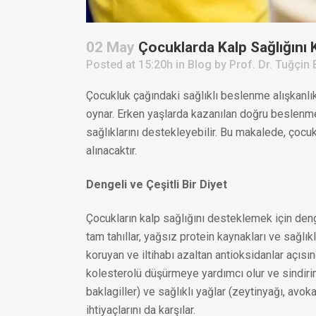
02 May
Çocuklarda Kalp Sağlığını 
Posted at 15:20h
in
Blog
by
Prof. Dr. Tuğçin 
Çocukluk çağındaki sağlıklı beslenme alışkanlık
oynar. Erken yaşlarda kazanılan doğru beslenme al
sağlıklarını destekleyebilir. Bu makalede, çocuk
alınacaktır.
Dengeli ve Çeşitli Bir Diyet
Çocukların kalp sağlığını desteklemek için denge
tam tahıllar, yağsız protein kaynakları ve sağlı
koruyan ve iltihabı azaltan antioksidanlar açısı
kolesterolü düşürmeye yardımcı olur ve sindirim 
baklagiller) ve sağlıklı yağlar (zeytinyağı, av
ihtiyaçlarını da karşılar.