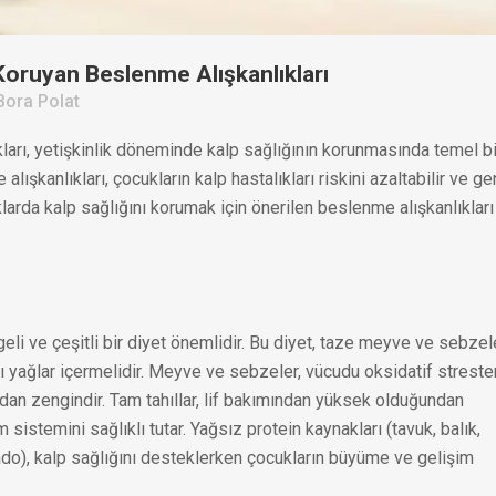
Koruyan Beslenme Alışkanlıkları
Bora Polat
ları, yetişkinlik döneminde kalp sağlığının korunmasında temel bi
ışkanlıkları, çocukların kalp hastalıkları riskini azaltabilir ve ge
larda kalp sağlığını korumak için önerilen beslenme alışkanlıkları
li ve çeşitli bir diyet önemlidir. Bu diyet, taze meyve ve sebzele
klı yağlar içermelidir. Meyve ve sebzeler, vücudu oksidatif streste
ndan zengindir. Tam tahıllar, lif bakımından yüksek olduğundan
sistemini sağlıklı tutar. Yağsız protein kaynakları (tavuk, balık,
okado), kalp sağlığını desteklerken çocukların büyüme ve gelişim