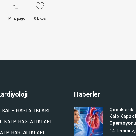
Print page
0
Likes
ardiyoloji
Haberler
Çocuklarda A
E KALP HASTALIKLARI
Kalp Kapak D
 KALP HASTALIKLARI
Operasyon
14 Temmuz,
KALP HASTALIKLARI