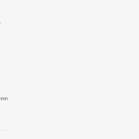
,
ının