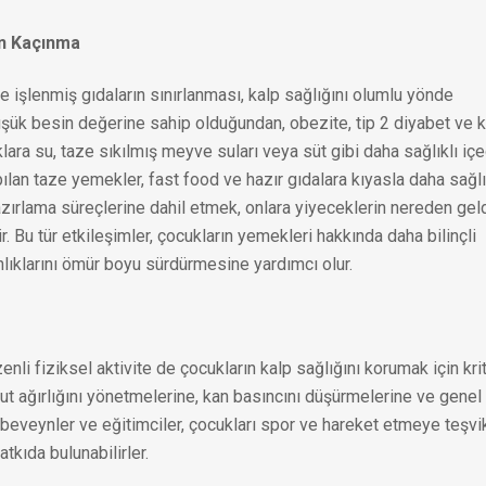
an Kaçınma
e işlenmiş gıdaların sınırlanması, kalp sağlığını olumlu yönde
e düşük besin değerine sahip olduğundan, obezite, tip 2 diyabet ve 
cuklara su, taze sıkılmış meyve suları veya süt gibi daha sağlıklı iç
ılan taze yemekler, fast food ve hazır gıdalara kıyasla daha sağlı
azırlama süreçlerine dahil etmek, onlara yiyeceklerin nereden gel
ir. Bu tür etkileşimler, çocukların yemekleri hakkında daha bilinçli
lıklarını ömür boyu sürdürmesine yardımcı olur.
enli fiziksel aktivite de çocukların kalp sağlığını korumak için krit
cut ağırlığını yönetmelerine, kan basıncını düşürmelerine ve genel
 Ebeveynler ve eğitimciler, çocukları spor ve hareket etmeye teşvi
tkıda bulunabilirler.