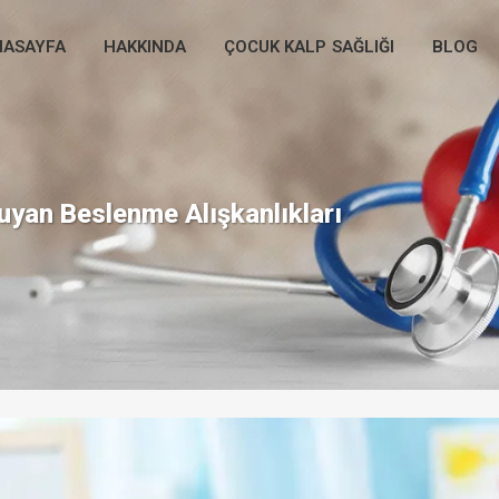
NASAYFA
HAKKINDA
ÇOCUK KALP SAĞLIĞI
BLOG
uyan Beslenme Alışkanlıkları