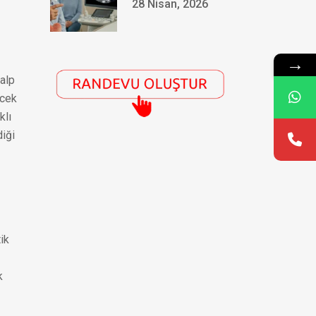
28 Nisan, 2026
→
kalp
ecek
klı
diği
ik
k