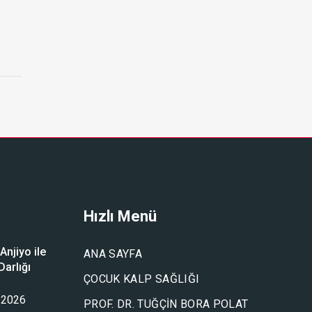
Hızlı Menü
njiyo ile
ANA SAYFA
arlığı
ÇOCUK KALP SAĞLIĞI
u
 2026
PROF. DR. TUĞÇIN BORA POLAT