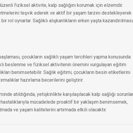
üzenli fiziksel aktivite, kalp sağlığını korumak için elzemdir.
ketmelerini teşvik ederek ve aktif bir yaşam tarzını destekleyerek
r rol oynarlar. Sağlıklı alışkanlıkların erken yaşta kazandırılması
 başlaması, çocukların sağlıklı yaşam tercihleri yapma konusunda
lıklı beslenme ve fiziksel aktivitenin önemini vurgulayan eğitim
ları benimsetebilir. Sağlık eğitimi, çocukların besin etiketlerini
malıklar hazırlama becerilerini geliştirir.
minde atıldığında, yetişkinlikte karşılaşılacak kalp sağlığı sorunlar
p hastalıklarıyla mücadelede proaktif bir yaklaşım benimsemek,
mada ve yaşam kalitelerini artırmada etkili olacaktır.