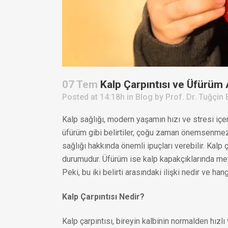
07 Tem
Kalp Çarpıntısı ve Üfürüm A
Posted at 14:18h
in
Blog
by
Prof. Dr. Tuğçin 
Kalp sağlığı, modern yaşamın hızı ve stresi içer
üfürüm gibi belirtiler, çoğu zaman önemsenmez ve
sağlığı hakkında önemli ipuçları verebilir. Kalp
durumudur. Üfürüm ise kalp kapakçıklarında meyd
Peki, bu iki belirti arasındaki ilişki nedir ve ha
Kalp Çarpıntısı Nedir?
Kalp çarpıntısı, bireyin kalbinin normalden hız