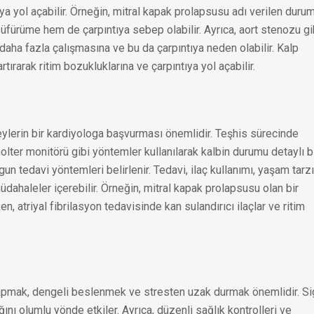
ıya yol açabilir. Örneğin, mitral kapak prolapsusu adı verilen duru
fürüme hem de çarpıntıya sebep olabilir. Ayrıca, aort stenozu gi
daha fazla çalışmasına ve bu da çarpıntıya neden olabilir. Kalp
tırarak ritim bozukluklarına ve çarpıntıya yol açabilir.
reylerin bir kardiyologa başvurması önemlidir. Teşhis sürecinde
lter monitörü gibi yöntemler kullanılarak kalbin durumu detaylı b
gun tedavi yöntemleri belirlenir. Tedavi, ilaç kullanımı, yaşam tarzı
üdahaleler içerebilir. Örneğin, mitral kapak prolapsusu olan bir
, atriyal fibrilasyon tedavisinde kan sulandırıcı ilaçlar ve ritim
yapmak, dengeli beslenmek ve stresten uzak durmak önemlidir. Si
ını olumlu yönde etkiler. Ayrıca, düzenli sağlık kontrolleri ve