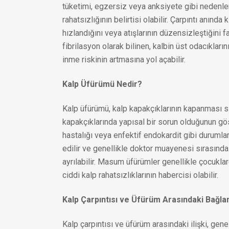
tüketimi, egzersiz veya anksiyete gibi nedenlerl
rahatsızlığının belirtisi olabilir. Çarpıntı anında
hızlandığını veya atışlarının düzensizleştiğini f
fibrilasyon olarak bilinen, kalbin üst odacıklar
inme riskinin artmasına yol açabilir.
Kalp Üfürümü Nedir?
Kalp üfürümü, kalp kapakçıklarının kapanması sı
kapakçıklarında yapısal bir sorun olduğunun gös
hastalığı veya enfektif endokardit gibi durumla
edilir ve genellikle doktor muayenesi sırasında 
ayrılabilir. Masum üfürümler genellikle çocukla
ciddi kalp rahatsızlıklarının habercisi olabilir.
Kalp Çarpıntısı ve Üfürüm Arasındaki Bağlan
Kalp çarpıntısı ve üfürüm arasındaki ilişki, genel