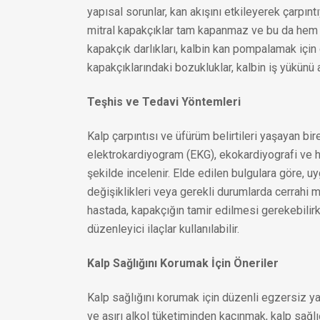
yapısal sorunlar, kan akışını etkileyerek çarpınt
mitral kapakçıklar tam kapanmaz ve bu da hem ü
kapakçık darlıkları, kalbin kan pompalamak için 
kapakçıklarındaki bozukluklar, kalbin iş yükünü ar
Teşhis ve Tedavi Yöntemleri
Kalp çarpıntısı ve üfürüm belirtileri yaşayan bi
elektrokardiyogram (EKG), ekokardiyografi ve ho
şekilde incelenir. Elde edilen bulgulara göre, uy
değişiklikleri veya gerekli durumlarda cerrahi m
hastada, kapakçığın tamir edilmesi gerekebilirken
düzenleyici ilaçlar kullanılabilir.
Kalp Sağlığını Korumak İçin Öneriler
Kalp sağlığını korumak için düzenli egzersiz 
ve aşırı alkol tüketiminden kaçınmak, kalp sağlığ