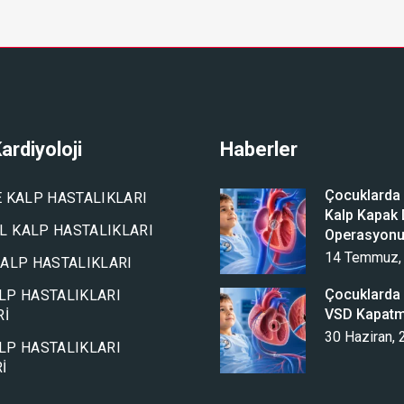
ardiyoloji
Haberler
Çocuklarda A
E KALP HASTALIKLARI
Kalp Kapak D
 KALP HASTALIKLARI
Operasyon
14 Temmuz,
KALP HASTALIKLARI
Çocuklarda 
LP HASTALIKLARI
VSD Kapat
RI
30 Haziran,
LP HASTALIKLARI
I