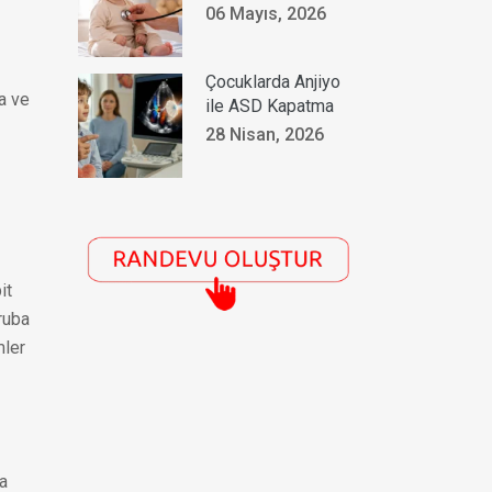
06 Mayıs, 2026
Çocuklarda Anjiyo
na ve
ile ASD Kapatma
28 Nisan, 2026
it
ruba
mler
da