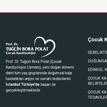
Çocuk K
GEBELIKT
DOĞUMSAL
Prof. Dr. Tuğçin Bora Polat (
Çocuk
Kardiyolojisi Uzmanı
), yeni doğan dönemi
EDINSEL 
dahil tüm yaş gruplarında doğumsal kalp
ÇOCUK KA
hastalıkları anjiyo ve cerrahi tedavilerini
BELIRTILE
İstanbul Türkiye’de
başarı ile
gerçekleştirmektedir.
ÇOCUK KA
TEDAVILER