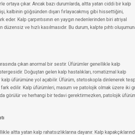
e ortaya çıkar. Ancak bazı durumlarda, altta yatan ciddi bir kalp
 kişi, kalbinin göğsünden dışarı fırlayacakmış gibi hissettiğini,
ark eder. Kalp çarpıntısının en yaygın nedenlerinden biri atriyal
ının düzensiz ve hızlı kasılmasıdır. Bu durum, kalpte pıhtı oluşumu
rasında çıkan anormal bir sestir. Üfürümler genellikle kalp
tergesidir. Doğuştan gelen kalp hastalıkları, romatizmal kalp
r kalp üfürümüne yol açabilir. Üfürüm, stetoskopla dinlenerek tesp
fark edilir. Kalp üfürümleri, masum ve patolojik olmak üzere iki g
rda görülür ve herhangi bir tedavi gerektirmezken, patolojik üfürü
tı
likle altta yatan kalp rahatsızlıklarına dayanır. Kalp kapakçıkların