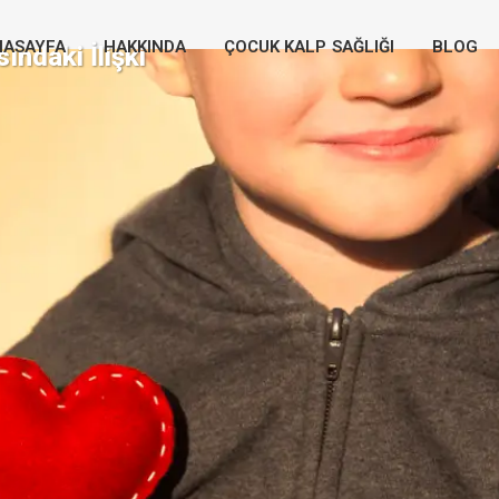
NASAYFA
HAKKINDA
ÇOCUK KALP SAĞLIĞI
BLOG
ındaki İlişki