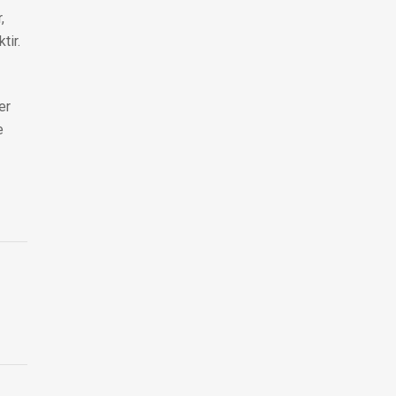
,
tir.
er
e