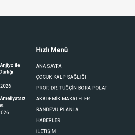
Hızlı Menü
njiyo ile
ANA SAYFA
arlığı
ÇOCUK KALP SAĞLIĞI
u
 2026
PROF. DR. TUĞÇIN BORA POLAT
Ameliyatsız
AKADEMIK MAKALELER
ma
RANDEVU PLANLA
 2026
HABERLER
İLETIŞIM