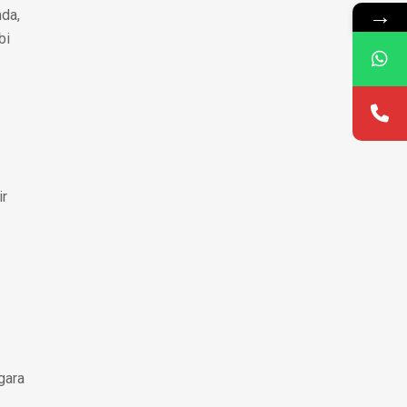
→
mda,
bi
ir
gara