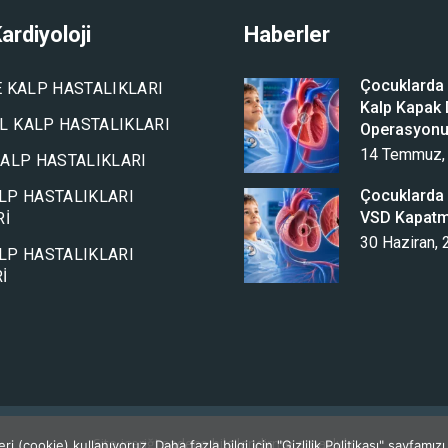
ardiyoloji
Haberler
Çocuklarda A
E KALP HASTALIKLARI
Kalp Kapak D
 KALP HASTALIKLARI
Operasyon
14 Temmuz,
KALP HASTALIKLARI
Çocuklarda 
LP HASTALIKLARI
VSD Kapat
RI
30 Haziran,
LP HASTALIKLARI
I
Site içeriği sadece bilgilendirme amaçlıdır.
 (cookie) kullanıyoruz. Daha fazla bilgi için "Gizlilik Politikası" sayfamızı