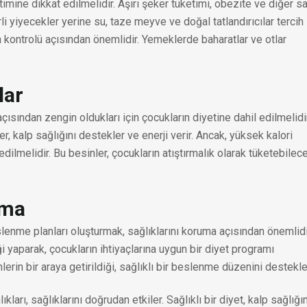
timine dikkat edilmelidir. Aşırı şeker tüketimi, obezite ve diğer sa
rli yiyecekler yerine su, taze meyve ve doğal tatlandırıcılar tercih
n kontrolü açısından önemlidir. Yemeklerde baharatlar ve otlar
lar
açısından zengin oldukları için çocukların diyetine dahil edilmelidir
r, kalp sağlığını destekler ve enerji verir. Ancak, yüksek kalori
dilmelidir. Bu besinler, çocukların atıştırmalık olarak tüketebilec
rma
slenme planları oluşturmak, sağlıklarını koruma açısından önemlidi
 yaparak, çocukların ihtiyaçlarına uygun bir diyet programı
inlerin bir araya getirildiği, sağlıklı bir beslenme düzenini destekle
ları, sağlıklarını doğrudan etkiler. Sağlıklı bir diyet, kalp sağlığın