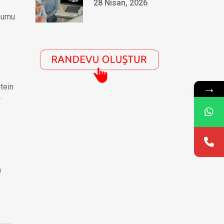
28 Nisan, 2026
ohumu
→
tein
r
a