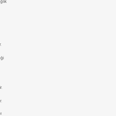
ğlık
.
eği
r.
r.
ı