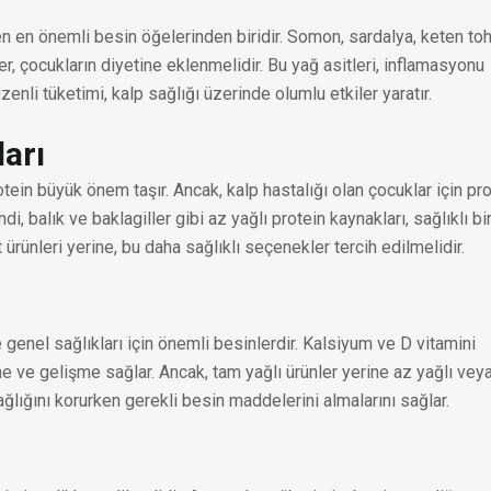
en en önemli besin öğelerinden biridir. Somon, sardalya, keten t
, çocukların diyetine eklenmelidir. Bu yağ asitleri, inflamasyonu
enli tüketimi, kalp sağlığı üzerinde olumlu etkiler yaratır.
ları
in büyük önem taşır. Ancak, kalp hastalığı olan çocuklar için pro
i, balık ve baklagiller gibi az yağlı protein kaynakları, sağlıklı bi
 ürünleri yerine, bu daha sağlıklı seçenekler tercih edilmelidir.
e genel sağlıkları için önemli besinlerdir. Kalsiyum ve D vitamini
me ve gelişme sağlar. Ancak, tam yağlı ürünler yerine az yağlı vey
sağlığını korurken gerekli besin maddelerini almalarını sağlar.