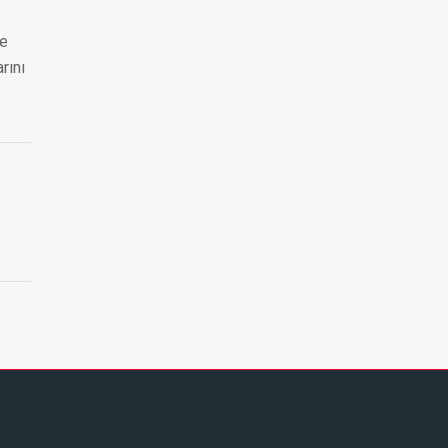
ne
rını