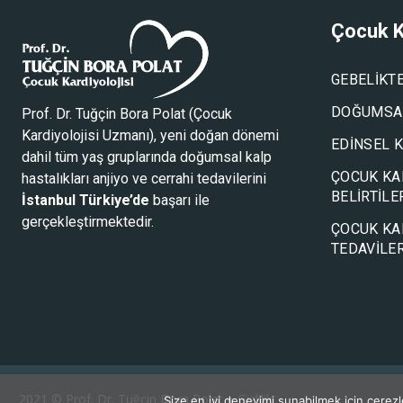
Çocuk K
GEBELIKT
DOĞUMSAL
Prof. Dr. Tuğçin Bora Polat (
Çocuk
Kardiyolojisi Uzmanı
), yeni doğan dönemi
EDINSEL 
dahil tüm yaş gruplarında doğumsal kalp
ÇOCUK KA
hastalıkları anjiyo ve cerrahi tedavilerini
BELIRTILE
İstanbul Türkiye’de
başarı ile
gerçekleştirmektedir.
ÇOCUK KA
TEDAVILER
2021 ©
Prof. Dr. Tuğçin Bora Polat
●
Gizlilik
Size en iyi deneyimi sunabilmek için çerezleri