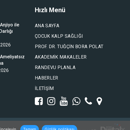
Hızlı Menü
njiyo ile
ANA SAYFA
arlığı
ÇOCUK KALP SAĞLIĞI
u
 2026
PROF. DR. TUĞÇIN BORA POLAT
Ameliyatsız
AKADEMIK MAKALELER
ma
RANDEVU PLANLA
 2026
HABERLER
İLETIŞIM
 inceleyin.
Tamam
Gizlilik politikası