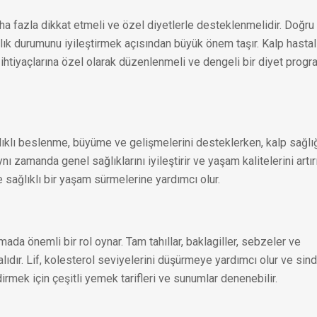
ha fazla dikkat etmeli ve özel diyetlerle desteklenmelidir. Doğru
ık durumunu iyileştirmek açısından büyük önem taşır. Kalp hastal
 ihtiyaçlarına özel olarak düzenlenmeli ve dengeli bir diyet progr
ğlıklı beslenme, büyüme ve gelişmelerini desteklerken, kalp sağlığ
ı zamanda genel sağlıklarını iyileştirir ve yaşam kalitelerini artırı
 sağlıklı bir yaşam sürmelerine yardımcı olur.
mada önemli bir rol oynar. Tam tahıllar, baklagiller, sebzeler ve
ıdır. Lif, kolesterol seviyelerini düşürmeye yardımcı olur ve sind
dirmek için çeşitli yemek tarifleri ve sunumlar denenebilir.