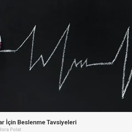
ar İçin Beslenme Tavsiyeleri
Bora Polat