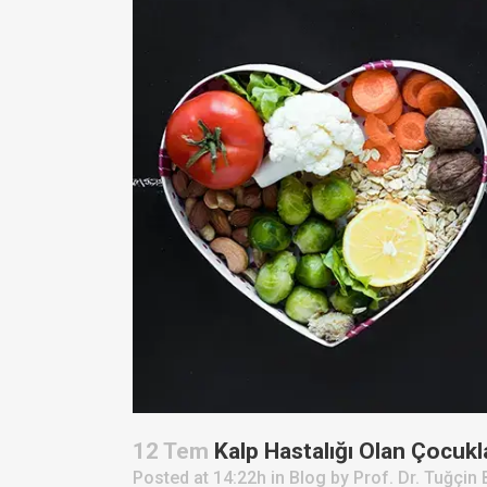
12 Tem
Kalp Hastalığı Olan Çocukl
Posted at 14:22h
in
Blog
by
Prof. Dr. Tuğçin 