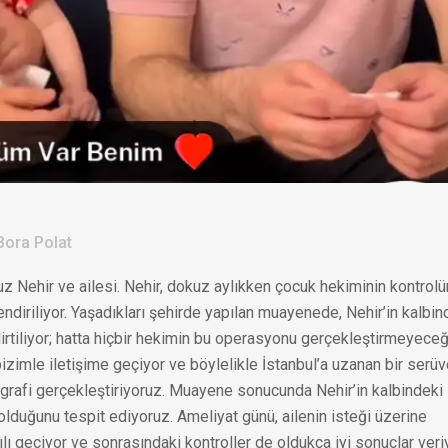
Bora Polat
ehir ve ailesi. Nehir, dokuz aylıkken çocuk hekiminin kontrol
diriliyor. Yaşadıkları şehirde yapılan muayenede, Nehir’in kalbin
lirtiliyor; hatta hiçbir hekimin bu operasyonu gerçekleştirmeyeceğ
bizimle iletişime geçiyor ve böylelikle İstanbul’a uzanan bir serü
ografi gerçekleştiriyoruz. Muayene sonucunda Nehir’in kalbindeki
olduğunu tespit ediyoruz. Ameliyat günü, ailenin isteği üzerine
ılı geçiyor ve sonrasındaki kontroller de oldukça iyi sonuçlar veriy