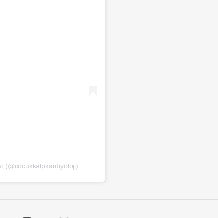
at (@cocukkalpkardiyoloji)