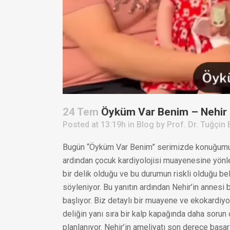
24 Tem
Öyküm Var Benim – Nehir
Posted at 13:19h
in
Blog
by
Prof. Dr. Tuğçin 
Bugün “Öyküm Var Benim” serimizde konuğumuz N
ardından çocuk kardiyolojisi muayenesine yönlen
bir delik olduğu ve bu durumun riskli olduğu be
söyleniyor. Bu yanıtın ardından Nehir’in annesi 
başlıyor. Biz detaylı bir muayene ve ekokardiy
deliğin yanı sıra bir kalp kapağında daha sorun 
planlanıyor. Nehir’in ameliyatı son derece başar