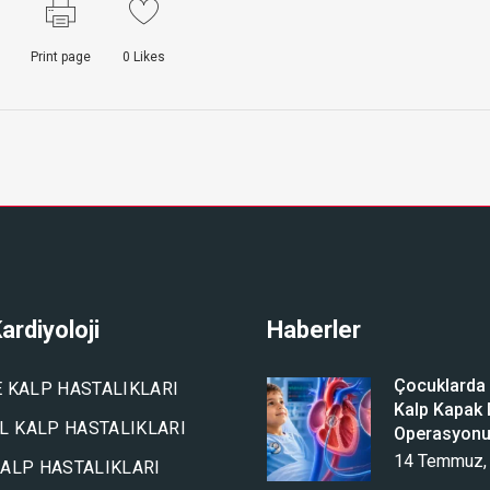
Print page
0
Likes
ardiyoloji
Haberler
Çocuklarda A
E KALP HASTALIKLARI
Kalp Kapak D
 KALP HASTALIKLARI
Operasyon
14 Temmuz,
KALP HASTALIKLARI