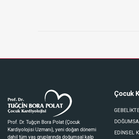
Çocuk K
GEBELIKT
DOĞUMSAL
Prof. Dr. Tuğçin Bora Polat (
Çocuk
Kardiyolojisi Uzmanı
), yeni doğan dönemi
EDINSEL 
dahil tüm yaş gruplarında doğumsal kalp