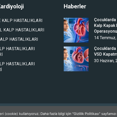
ardiyoloji
Haberler
Çocuklarda A
E KALP HASTALIKLARI
Kalp Kapak D
 KALP HASTALIKLARI
Operasyon
14 Temmuz,
KALP HASTALIKLARI
Çocuklarda 
LP HASTALIKLARI
VSD Kapat
RI
30 Haziran,
LP HASTALIKLARI
I
Site içeriği sadece bilgilendirme amaçlıdır.
 (cookie) kullanıyoruz. Daha fazla bilgi için "Gizlilik Politikası" sayfamızı