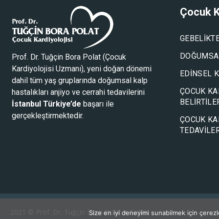
Çocuk K
GEBELIKT
DOĞUMSAL
Prof. Dr. Tuğçin Bora Polat (
Çocuk
Kardiyolojisi Uzmanı
), yeni doğan dönemi
EDINSEL 
dahil tüm yaş gruplarında doğumsal kalp
ÇOCUK KA
hastalıkları anjiyo ve cerrahi tedavilerini
BELIRTILE
İstanbul Türkiye’de
başarı ile
gerçekleştirmektedir.
ÇOCUK KA
TEDAVILER
2021 ©
Prof. Dr. Tuğçin Bora Polat
●
Gizlilik
Size en iyi deneyimi sunabilmek için çerezleri