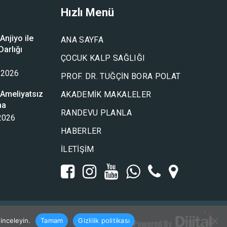
Hızlı Menü
njiyo ile
ANA SAYFA
arlığı
ÇOCUK KALP SAĞLIĞI
u
 2026
PROF. DR. TUĞÇIN BORA POLAT
Ameliyatsız
AKADEMIK MAKALELER
ma
RANDEVU PLANLA
 2026
HABERLER
İLETIŞIM
 inceleyin.
Tamam
Gizlilik politikası