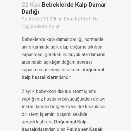
22 Kas
Bebeklerde Kalp Damar
Darlığı
Posted at 11:29h
in
Blog
by
Prof. Dr.
Tuğçin Bora Polat
Bebeklerde kalp damar darlığı, normalde
anne karnında açık olup doğumu takiben
kapanması gereken iki büyük atardamarın
arasındaki açıklığın doğum sonrası
kapanmaması veya daralması
doğumsal
kalp hastalıkları
ndandır.
2 aylık bebekken duktus stent işlemi
yaptığımız hastanın büyüdüğünden dolayı
tekrar daralan bölgeye yani duktusa ikinci
bir stent işlemini başarılı şekilde
gerçekleştirdik.
Doğumsal Kalp
hastalıkları
ndan olan
Pulmoner Kapak