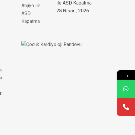
ile ASD Kapatma
28 Nisan, 2026
uk
→
ı
r.