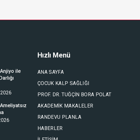
Hızlı Menü
njiyo ile
ANA SAYFA
arlığı
ÇOCUK KALP SAĞLIĞI
u
 2026
PROF. DR. TUĞÇIN BORA POLAT
Ameliyatsız
AKADEMIK MAKALELER
ma
RANDEVU PLANLA
 2026
HABERLER
İLETIŞIM