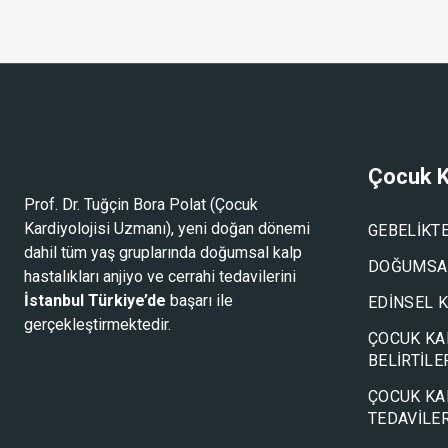
Çocuk K
Prof. Dr. Tuğçin Bora Polat (
Çocuk
Kardiyolojisi Uzmanı
), yeni doğan dönemi
GEBELIKT
dahil tüm yaş gruplarında doğumsal kalp
DOĞUMSAL
hastalıkları anjiyo ve cerrahi tedavilerini
İstanbul Türkiye’de
başarı ile
EDINSEL 
gerçekleştirmektedir.
ÇOCUK KA
BELIRTILE
ÇOCUK KA
TEDAVILER