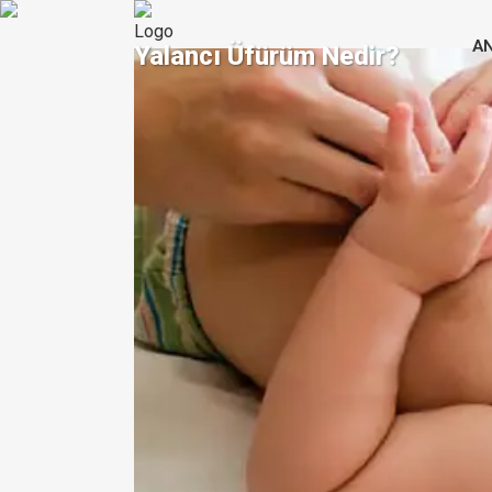
A
Yalancı Üfürüm Nedir?