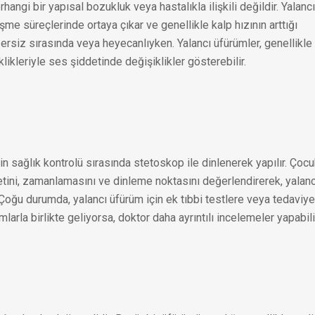
hangi bir yapısal bozukluk veya hastalıkla ilişkili değildir. Yalancı
me süreçlerinde ortaya çıkar ve genellikle kalp hızının arttığı
zersiz sırasında veya heyecanlıyken. Yalancı üfürümler, genellikle
likleriyle ses şiddetinde değişiklikler gösterebilir.
in sağlık kontrolü sırasında stetoskop ile dinlenerek yapılır. Çoc
etini, zamanlamasını ve dinleme noktasını değerlendirerek, yalanc
 Çoğu durumda, yalancı üfürüm için ek tıbbi testlere veya tedaviye
rla birlikte geliyorsa, doktor daha ayrıntılı incelemeler yapabili