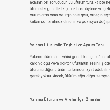
akışının bir sonucudur. Bu üfürüm türü, kalpte her
üfürümler genellikle, çocukların büyüme ve geliş
durumlarda daha belirgin hale gelir, örneğin eg
kalbin sol tarafında dinlenir ve pozisyon değişik
Yalancı Üfürümün Teşhisi ve Ayırıcı Tanı
Yalancı üfürümün teşhisi genellikle, çocuğun rut
kardiyoloğu veya doktor, üfürümün sesini, şidd
üfürümü diğer üfürüm türlerinden ayırt edebilir.
gerek yoktur. Ancak, üfürüm eğer diğer semptomla
Yalancı Üfürüm ve Aileler İçin Öneriler