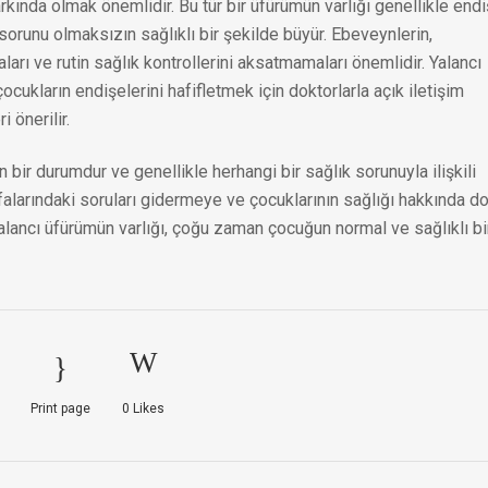
rkında olmak önemlidir. Bu tür bir üfürümün varlığı genellikle end
 sorunu olmaksızın sağlıklı bir şekilde büyür. Ebeveynlerin,
ları ve rutin sağlık kontrollerini aksatmamaları önemlidir. Yalancı
ukların endişelerini hafifletmek için doktorlarla açık iletişim
 önerilir.
 bir durumdur ve genellikle herhangi bir sağlık sorunuyla ilişkili
kafalarındaki soruları gidermeye ve çocuklarının sağlığı hakkında d
 Yalancı üfürümün varlığı, çoğu zaman çocuğun normal ve sağlıklı bi
Print page
0
Likes