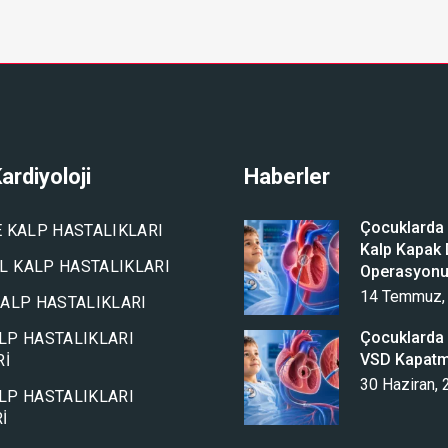
ardiyoloji
Haberler
Çocuklarda A
E KALP HASTALIKLARI
Kalp Kapak D
 KALP HASTALIKLARI
Operasyon
14 Temmuz,
KALP HASTALIKLARI
Çocuklarda 
LP HASTALIKLARI
VSD Kapat
RI
30 Haziran,
LP HASTALIKLARI
I