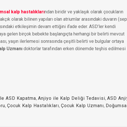
sal kalp hastalıkları
ndan biridir ve yaklaşık olarak çocukların
akçık olarak bilinen yapıları olan atriumlar arasındaki duvarın (se
ındaki etkileşimin devam ettiğini ifade eder. ASD’ler kendi
ünyaya gelen birçok bebekte başlangıçta herhangi bir belirti mevcut
, yaşın ilerlemesi sonrasında çeşitli belirti ve bulgular ortaya
alp Uzmanı
doktorlar tarafından erken dönemde teşhis edilmesi
 ile ASD Kapatma
,
Anjiyo ile Kalp Deliği Tedavisi
,
ASD Anji
oru
,
Çocuk Kalp Hastalıkları
,
Çocuk Kalp Uzmanı
,
Doğumsa