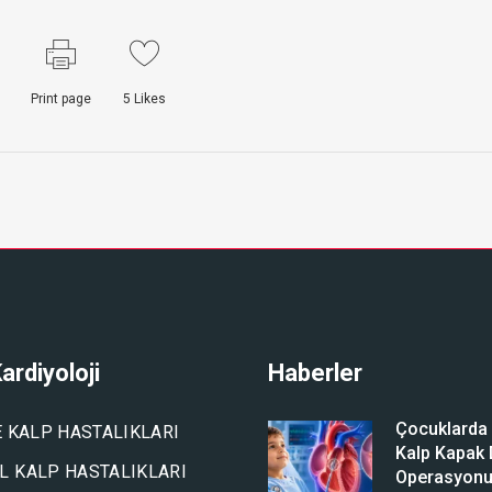
Print page
5
Likes
ardiyoloji
Haberler
Çocuklarda A
E KALP HASTALIKLARI
Kalp Kapak D
 KALP HASTALIKLARI
Operasyon