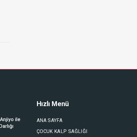
Hızlı Menü
njiyo ile
ANA SAYFA
arlığı
ÇOCUK KALP SAĞLIĞI
u