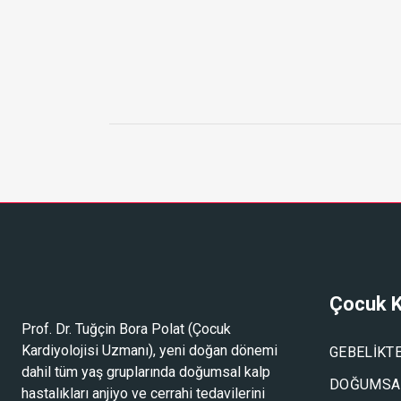
Çocuk K
Prof. Dr. Tuğçin Bora Polat (
Çocuk
Kardiyolojisi Uzmanı
), yeni doğan dönemi
GEBELIKT
dahil tüm yaş gruplarında doğumsal kalp
DOĞUMSAL
hastalıkları anjiyo ve cerrahi tedavilerini