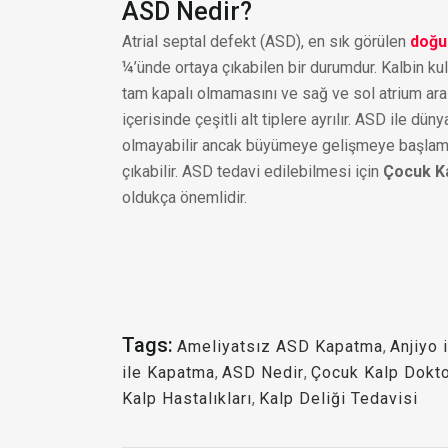
ASD Nedir?
Atrial septal defekt (ASD), en sık görülen
doğum
¼’ünde ortaya çıkabilen bir durumdur. Kalbin kul
tam kapalı olmamasını ve sağ ve sol atrium aras
içerisinde çeşitli alt tiplere ayrılır. ASD ile d
olmayabilir ancak büyümeye gelişmeye başlaması
çıkabilir. ASD tedavi edilebilmesi için
Çocuk K
oldukça önemlidir.
Tags:
Ameliyatsız ASD Kapatma
,
Anjiyo
ile Kapatma
,
ASD Nedir
,
Çocuk Kalp Dokt
Kalp Hastalıkları
,
Kalp Deliği Tedavisi