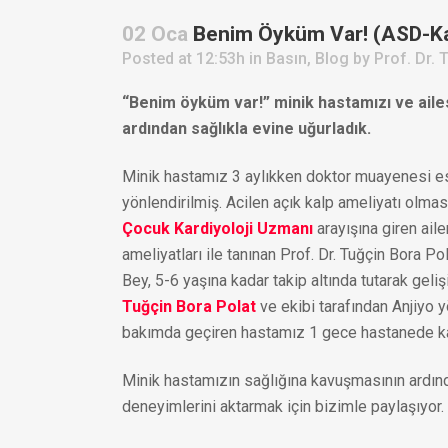
02 Oca
Benim Öyküm Var! (ASD-Kalp
Posted at 12:53h
in
Basın
,
Blog
by
Prof. Dr. 
“Benim öyküm var!” minik hastamızı ve ailesi
ardından sağlıkla evine uğurladık.
Minik hastamız 3 aylıkken doktor muayenesi e
yönlendirilmiş. Acilen açık kalp ameliyatı olma
Çocuk Kardiyoloji Uzmanı
arayışına giren ail
ameliyatları ile tanınan Prof. Dr. Tuğçin Bora Po
Bey, 5-6 yaşına kadar takip altında tutarak geli
Tuğçin Bora Polat
ve ekibi tarafından Anjiyo yö
bakımda geçiren hastamız 1 gece hastanede kald
Minik hastamızın sağlığına kavuşmasının ardınd
deneyimlerini aktarmak için bizimle paylaşıyor.