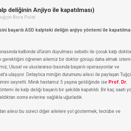
 deliğinin Anjiyo ile kapatılması)
Tuğçin Bora Polat
ni başarılı ASD kalpteki deliğin anjiyo yöntemi ile kapatılma
snasında kalbinde üfürüm duyulması sebebi ile çocuk kalp dokto
sı gerektiğini öğrenen ailemiz bir doktor görüşü daha almak istemi
emiz, Ulusal ve uluslararası basında başarılı operasyonlar ve
lat’a ulaşıyor. Detaylıca miniğin durumunu ailesi ile paylaşan Tuğç
şimini seyretti. Minik hastamız 5 yaşına geldiğinde ise
Prof. Dr.
ntemi ile kalp deliği başarılı bir şekilde kapatıldı. Bir kaç saati 
ıktan sonra evlerine sağlıkla uğurladık.
an ailesi bu süreci diğer ailelere yol göstermek, tecrübe ve